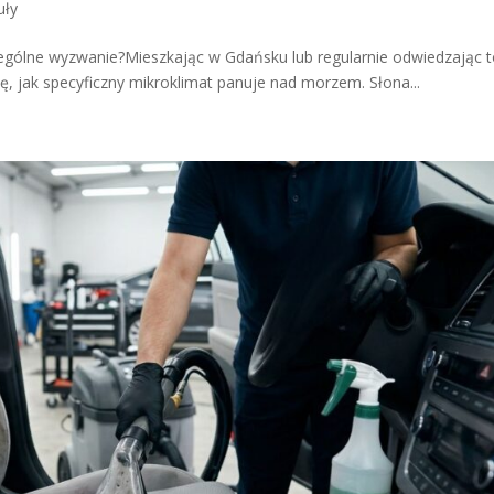
uły
ólne wyzwanie?Mieszkając w Gdańsku lub regularnie odwiedzając 
ę, jak specyficzny mikroklimat panuje nad morzem. Słona...