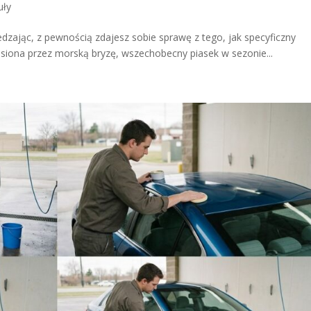
uły
edzając, z pewnością zdajesz sobie sprawę z tego, jak specyficzny
siona przez morską bryzę, wszechobecny piasek w sezonie...