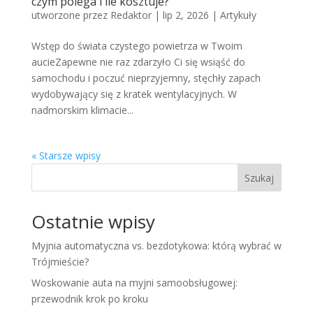
czym polega i ile kosztuje?
utworzone przez
Redaktor
|
lip 2, 2026
|
Artykuły
Wstęp do świata czystego powietrza w Twoim
aucieZapewne nie raz zdarzyło Ci się wsiąść do
samochodu i poczuć nieprzyjemny, stęchły zapach
wydobywający się z kratek wentylacyjnych. W
nadmorskim klimacie...
« Starsze wpisy
Szukaj
Ostatnie wpisy
Myjnia automatyczna vs. bezdotykowa: którą wybrać w
Trójmieście?
Woskowanie auta na myjni samoobsługowej:
przewodnik krok po kroku